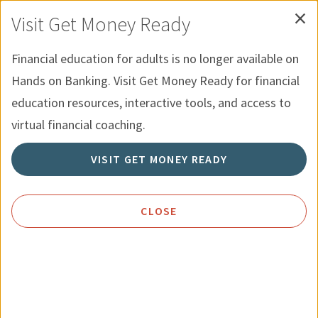
×
Skip to Content
Recursos para Jovenes
English
Visit Get Money Ready
Menu
Búsqueda
Financial education for adults is no longer available on
Hands on Banking. Visit Get Money Ready for financial
Inicio
Recursos
Elaboración de presupuestos
education resources, interactive tools, and access to
virtual financial coaching.
Elaboración de presupuestos
VISIT GET MONEY READY
CLOSE
CÓMO CREAR UN PRESUPUESTO DE
NEGOCIOS