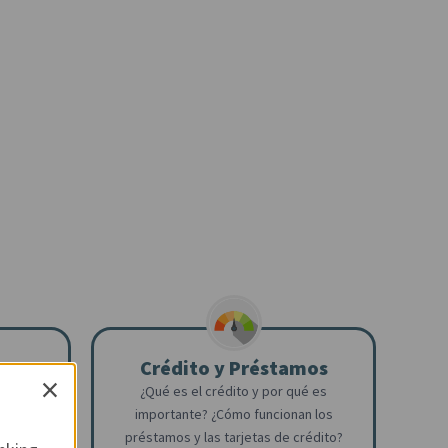
Crédito y Préstamos
×
¿Qué es el crédito y por qué es
 Obtenga
importante? ¿Cómo funcionan los
pra (o
préstamos y las tarjetas de crédito?
ompra) de