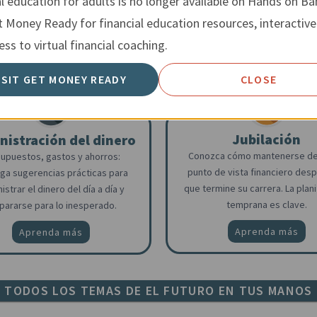
al education for adults is no longer available on Hands on Ba
financiera.
automóviles, préstamos y se
t Money Ready for financial education resources, interactive
Aprenda más
Aprenda más
ss to virtual financial coaching.
ISIT GET MONEY READY
CLOSE
Jubilación
istración del dinero
Conozca cómo mantenerse de
upuestos, gastos y ahorros:
punto de vista financiero des
ga sugerencias prácticas para
que termine su carrera. La plani
istrar el dinero del día a día y
temprana es clave.
pararse para lo inesperado.
Aprenda más
Aprenda más
TODOS LOS TEMAS DE EL FUTURO EN TUS MANOS