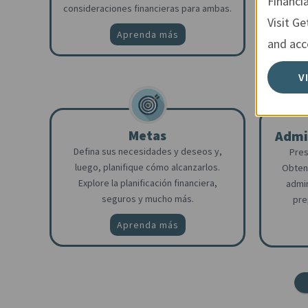
Financi
consideraciones financieras para ambas.
Visit Ge
Aprenda más
and acce
V
Metas
Admin
Defina sus necesidades y deseos y,
Pres
luego, planifique cómo alcanzarlos.
Obten
Explore la planificación financiera,
admin
seguros y mucho más.
pre
Aprenda más