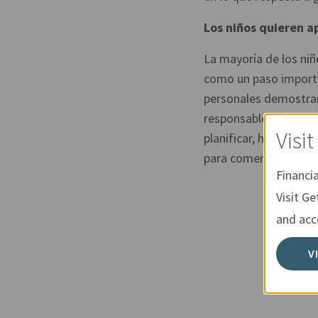
Los niños quieren a
La mayoría de los niñ
como un paso importan
personales demostrar
responsables. Al darl
Visi
planificar, hacer ele
para comenzar a enseñ
Financi
Visit Ge
and acce
V