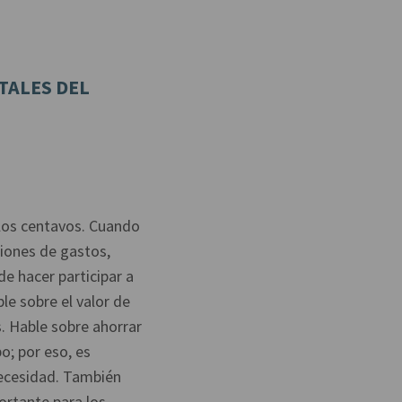
TALES DEL
 los centavos. Cuando
iones de gastos,
de hacer participar a
le sobre el valor de
. Hable sobre ahorrar
o; por eso, es
necesidad. También
ortante para los