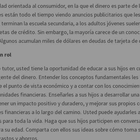
ad orientada al consumidor, en la que el dinero es parte de l
 están todo el tiempo viendo anuncios publicitarios que les
terminan la escuela secundaria, a los adultos jóvenes suel
etas de crédito. Sin embargo, la mayoría carece de un cono
Algunos acumulan miles de dólares en deudas de tarjeta de 
n rol
utor, usted tiene la oportunidad de educar a sus hijos en c
gente del dinero. Entender los conceptos fundamentales les
e el punto de vista económico y a contar con los conocimien
nidades financieras. Enseñarles a sus hijos a desarrollar una
ener un impacto positivo y duradero, y mejorar sus propios 
es financieras a lo largo del camino. Usted puede ayudarles a
s para toda la vida. Haga que sus hijos participen en convers
ra su edad. Comparta con ellos sus ideas sobre cómo toma s
gastos y ahorros.