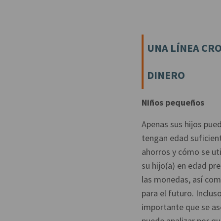
UNA LÍNEA CR
DINERO
Niños pequeños
Apenas sus hijos pued
tengan edad suficien
ahorros y cómo se uti
su hijo(a) en edad pr
las monedas, así como
para el futuro. Inclu
importante que se as
puede analizar por q