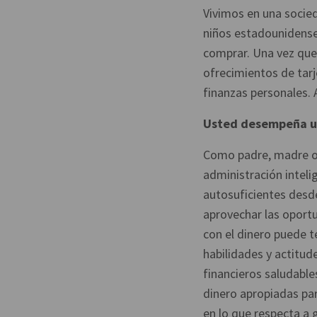
Vivimos en una socied
niños estadounidenses
comprar. Una vez que 
ofrecimientos de tarj
finanzas personales. 
Usted desempeña u
Como padre, madre o t
administración inteli
autosuficientes desd
aprovechar las oportu
con el dinero puede t
habilidades y actitud
financieros saludable
dinero apropiadas pa
en lo que respecta a 