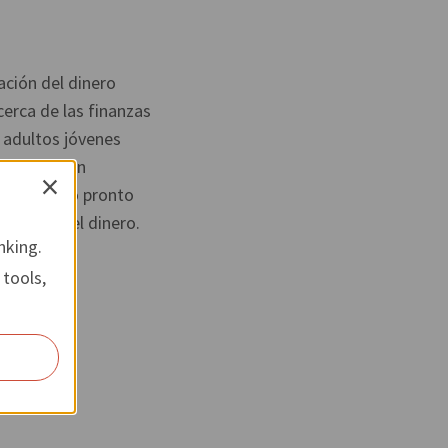
ación del dinero
erca de las finanzas
 adultos jóvenes
periencia en
×
s demasiado pronto
tración del dinero.
nking.
 tools,