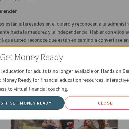
prender
os están interesados en el dinero y reconocen a la administr
te hacia la madurez y la independencia. Hablar con ellos ac
á que usted reconoce que están en camino a convertirse en
es gradualmente más responsabilidad financiera, ganarán ex
t Get Money Ready
cciones y aprender a vivir de manera independiente. Nunca e
arles a sus hijos los aspectos básicos de una buena adminis
al education for adults is no longer available on Hands on Ba
t Money Ready for financial education resources, interactive
ss to virtual financial coaching.
ISIT GET MONEY READY
CLOSE