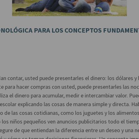
ONOLÓGICA PARA LOS CONCEPTOS FUNDAMEN
an contar, usted puede presentarles el dinero: los dólares y
te para hacer compras con usted, puede presentarles las noc
liza el dinero para acumular, medir e intercambiar valor. Pue
eescolar explicando las cosas de manera simple y directa. Hab
 de las cosas cotidianas, como los juguetes y los alimentos
so los niños pequeños ven anuncios publicitarios todo el tiemp
egure de que entiendan la diferencia entre un deseo y una 
ué y cómo se toman decisiones financieras. Un concepto imp