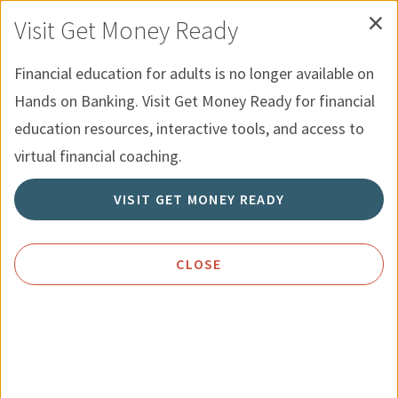
×
Skip to Content
Recursos para Jovenes
English
Visit Get Money Ready
Menu
Búsqueda
Financial education for adults is no longer available on
Hands on Banking. Visit Get Money Ready for financial
Inicio
Recursos
Sugerencias para Enfrentar Las Deudas
education resources, interactive tools, and access to
virtual financial coaching.
Sugerencias para Enfrentar Las
VISIT GET MONEY READY
Deudas
CLOSE
Si el monto que adeuda a otras personas le hace sentir
incómodo, estas son algunas sugerencias valiosas para
reducir su deuda.